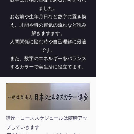
カルチャー講師希望 サロン経営希
ました。
望
お名前や生年月日など数字に置き換
え、才能や時の運気の流れなど読み
解きますます。
人間関係に悩む時や自己理解に最適
です。
講座やコースを受講し修了された方
​また、数字のエネルギーをバランス
には
するカラーで実生活に役立てます。
​一般社団法人日本ウェルネスカラー
協会の修了証が発行されます。
講座・コーススケジュールは随時アッ
プしていきます