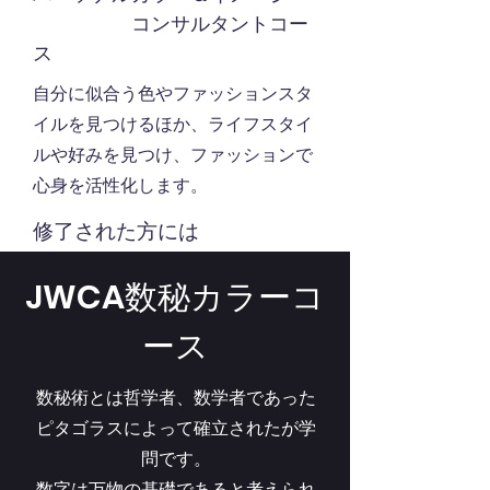
​ コンサルタントコー
ス
​自分に似合う色やファッションスタ
イルを見つけるほか、ライフスタイ
ルや好みを見つけ、ファッションで
心身を活性化します。
修了された方には
​こんな方におすすめします！
JWCA数秘カラーコ
福祉関係のお仕事の人 地域リーダ
ース
ーの人
色彩に興味がある人
健康に興味が
数秘術とは哲学者、数学者であった
ある人
ピタゴラスによって確立されたが学
地域貢献したい人 いろんな人と
問です。
話したい人
数字は万物の基礎であると考えられ